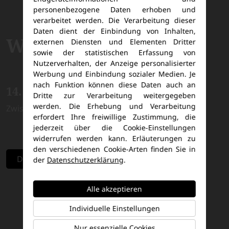
personenbezogene Daten erhoben und
verarbeitet werden. Die Verarbeitung dieser
Daten dient der Einbindung von Inhalten,
Warnemünde
externen Diensten und Elementen Dritter
sowie der statistischen Erfassung von
Nutzerverhalten, der Anzeige personalisierter
Werbung und Einbindung sozialer Medien. Je
nach Funktion können diese Daten auch an
14. bis 22. März 2027
Dritte zur Verarbeitung weitergegeben
werden. Die Erhebung und Verarbeitung
Zwischen Küstenflair und Frühlingssonne
erfordert Ihre freiwillige Zustimmung, die
jederzeit über die Cookie-Einstellungen
widerrufen werden kann. Erläuterungen zu
den verschiedenen Cookie-Arten finden Sie in
Direkt zur Reise
der
Datenschutzerklärung
.
Alle akzeptieren
Individuelle Einstellungen
Nur essenzielle Cookies