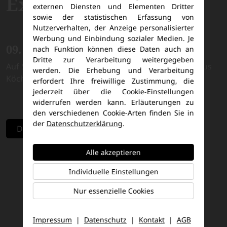
Expedition Kenia
externen Diensten und Elementen Dritter
sowie der statistischen Erfassung von
Nutzerverhalten, der Anzeige personalisierter
Werbung und Einbindung sozialer Medien. Je
09. bis 18. Januar 2027
nach Funktion können diese Daten auch an
Dritte zur Verarbeitung weitergegeben
Auf Safari mit Zoodirektor und Artenschützer Markus
werden. Die Erhebung und Verarbeitung
Köchling
erfordert Ihre freiwillige Zustimmung, die
jederzeit über die Cookie-Einstellungen
widerrufen werden kann. Erläuterungen zu
den verschiedenen Cookie-Arten finden Sie in
der
Datenschutzerklärung
.
Direkt zur Reise
Alle akzeptieren
Individuelle Einstellungen
Nur essenzielle Cookies
Impressum
|
Datenschutz
|
Kontakt
|
AGB